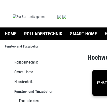
springen
Zur Hauptnavigation springen
HOME
ROLLADENTECHNIK
SMART HOME
Fenster- und Türzubehör
Hochwer
Rolladentechnik
Smart Home
Haustechnik
FENST
Fenster- und Türzubehör
Fensterleisten