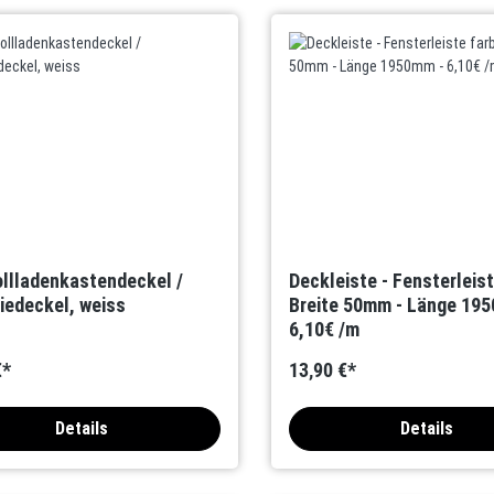
llladenkastendeckel /
Deckleiste - Fensterleist
iedeckel, weiss
Breite 50mm - Länge 19
6,10€ /m
€*
13,90 €*
Details
Details