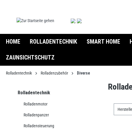
springen
Zur Hauptnavigation springen
HOME
ROLLADENTECHNIK
SMART HOME
ZAUNSICHTSCHUTZ
Rolladentechnik
Rolladenzubehör
Diverse
Rollad
Rolladentechnik
Rolladenmotor
Herstell
Rolladenpanzer
Rolladensteuerung