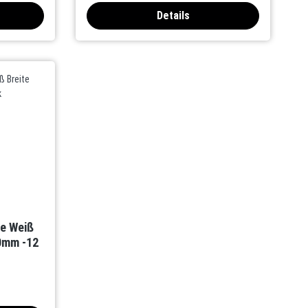
Details
te Weiß
0mm -12