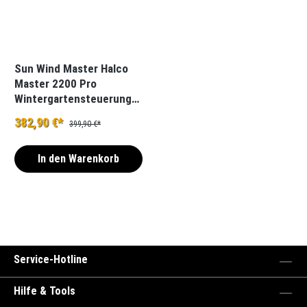
Sun Wind Master Halco
Master 2200 Pro
Wintergartensteuerung
Markisensteuerung
382,90 €*
399,90 €*
Jalousiesteuerung
In den Warenkorb
Service-Hotline
Hilfe & Tools