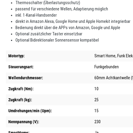
Thermoschalter (Überlastungsschutz)
passend für verschiedene Wellen, Adaptierung möglich
inkl. 1-Kanal-Handsender
direkt in Amazon Alexa, Google Home und Apple Homekit integrierbar
Bedienung direkt über die APPs von Amazon, Google und Apple
Optional zusätzlicher Taster einsetzbar
Optional Bidirektionaler Sonnensensor kompatibel
Motortyp:
Smart Home
, Funk Ele
Steuerungsart:
Funkgebunden
Wellendurchmesser:
60mm Achtkantwelle 
Zugkraft (Nm):
10
Zugkraft (kg):
25
Umdrehungen/min (Upm):
15
Nennpannung (V):
230
SmartHome:
Ja