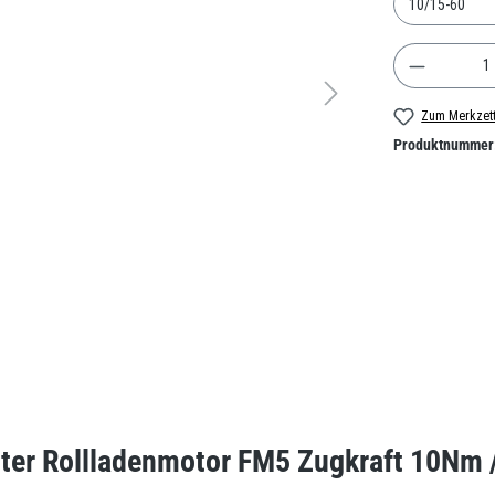
Produkt A
Zum Merkzett
Produktnummer
tter Rollladenmotor FM5 Zugkraft 10Nm 