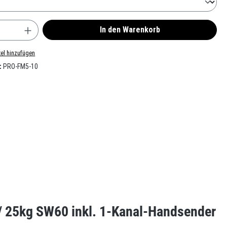
nzahl: Gib den gewünschten Wert ein oder benu
In den Warenkorb
el hinzufügen
:
PRO-FM5-10
/ 25kg SW60 inkl. 1-Kanal-Handsender