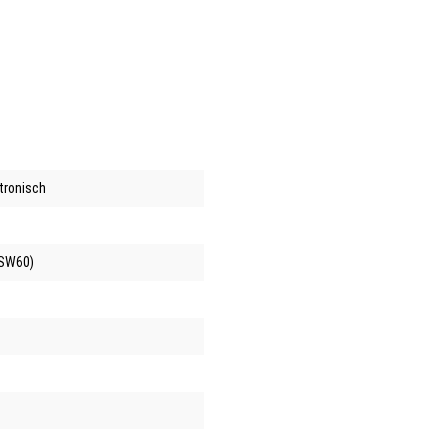
ktronisch
(SW60)