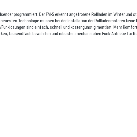
nder programmiert. Der FM-5 erkennt angefrorene Rollladen im Winter und stop
r neuesten Technologie müssen bei der Installation der Rollladenmotoren keine
r-/Funklösungen sind einfach, schnell und kostengünstig montiert. Mehr Komfor
starken, tausendfach bewährten und robusten mechanischen Funk-Antriebe für R