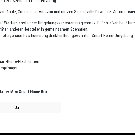
plexe Szenarien für Ihren Alltag.
von Apple, Google oder Amazon und nutzen Sie die volle Power der Automatisie
uf Wetterdienste oder Umgebungssensoren reagieren (z. B. Schließen bei Sturm
eräten anderer Hersteller in gemeinsamen Szenarien.
metergenaue Positionierung direkt in Ihrer gewohnten Smart-Home-Umgebung.
mart-Home-Plattformen.
empfänger.
 Matter Mini Smart Home Box.
Ja