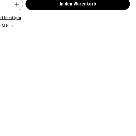
nzahl: Gib den gewünschten Wert ein oder benu
In den Warenkorb
el hinzufügen
:
M-Hub