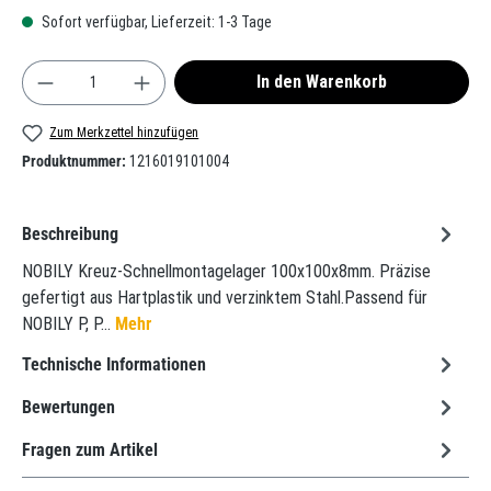
Sofort verfügbar, Lieferzeit: 1-3 Tage
Produkt Anzahl: Gib den gewünschten Wert ein oder
In den Warenkorb
Zum Merkzettel hinzufügen
Produktnummer:
1216019101004
Beschreibung
NOBILY Kreuz-Schnellmontagelager 100x100x8mm. Präzise
gefertigt aus Hartplastik und verzinktem Stahl.Passend für
NOBILY P, P…
Mehr
Technische Informationen
Bewertungen
Fragen zum Artikel