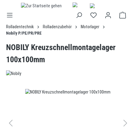
alt springen
Rolladentechnik
Rolladenzubehör
Motorlager
Nobily P/PE/PR/PRE
NOBILY Kreuzschnellmontagelager
100x100mm
Bildergalerie überspringen