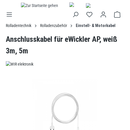
alt springen
Rolladentechnik
Rolladenzubehör
Einstell- & Motorkabel
Anschlusskabel für eWickler AP, weiß
3m, 5m
Bildergalerie überspringen