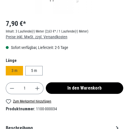
7,90 €*
Inhalt:
3 Laufende(r) Meter
(2,63 €* / 1 Laufende(r) Meter)
Preise inkl. MwSt. zzgl. Versandkosten
Sofort verfügbar, Lieferzeit: 2-5 Tage
auswählen
Länge
3 m
5 m
Produkt Anzahl: Gib den gewünschten Wert ein od
In den Warenkorb
Zum Merkzettel hinzufügen
Produktnummer:
1100-000034
Beschreibung