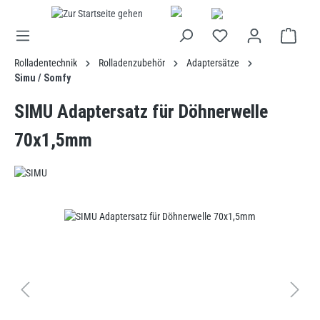
alt springen
Rolladentechnik
Rolladenzubehör
Adaptersätze
Simu / Somfy
SIMU Adaptersatz für Döhnerwelle
70x1,5mm
Bildergalerie überspringen