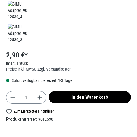
2,90 €*
Inhalt:
1 Stück
Preise inkl. MwSt. zzgl. Versandkosten
Sofort verfügbar, Lieferzeit: 1-3 Tage
Produkt Anzahl: Gib den gewünschten Wert ein od
In den Warenkorb
Zum Merkzettel hinzufügen
Produktnummer:
9012530