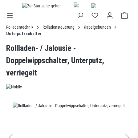
alt springen
Rolladentechnik
Rolladensteuerung
Kabelgebunden
Unterputzschalter
Rollladen- / Jalousie -
Doppelwippschalter, Unterputz,
verriegelt
Bildergalerie überspringen