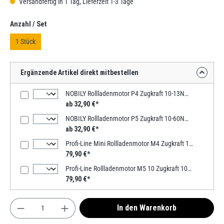
Versandfertig in 1 Tag, Lieferzeit 1-3 Tage
auswählen
Anzahl / Set
1 Stück
Ergänzende Artikel direkt mitbestellen
NOBILY Rollladenmotor P4 Zugkraft 10-13Nm / 25-36kg SW40
ab 32,90 €*
NOBILY Rollladenmotor P5 Zugkraft 10-60Nm / 25-135kg SW60
ab 32,90 €*
Profi-Line Mini Rollladenmotor M4 Zugkraft 13Nm / 36kg SW40
79,90 €*
Profi-Line Rollladenmotor M5 10 Zugkraft 10Nm / 25kg SW60 Motortyp / Zugkraft: 10/15-60 60mm Welle - bis 25Kg
79,90 €*
Produkt Anzahl: Gib den gewünschten Wert ein od
In den Warenkorb