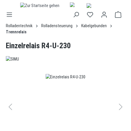
alt springen
Rolladentechnik
Rolladensteuerung
Kabelgebunden
Trennrelais
Einzelrelais R4-U-230
Bildergalerie überspringen