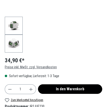
34,90 €*
Preise inkl. MwSt. zzgl. Versandkosten
Sofort verfügbar, Lieferzeit: 1-3 Tage
Produkt Anzahl: Gib den gewünschten Wert ein oder
In den Warenkorb
Zum Merkzettel hinzufügen
Produktnummer:
IR2JUE230