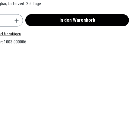
bar, Lieferzeit: 2-5 Tage
nzahl: Gib den gewünschten Wert ein oder benu
In den Warenkorb
el hinzufügen
r:
1003-000006