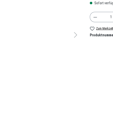
Sofort verfüg
Produkt A
Zum Merkzett
Produktnumme