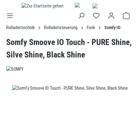
alt springen
Rolladentechnik
Rolladensteuerung
Funk
Somfy IO
Somfy Smoove IO Touch - PURE Shine,
Silve Shine, Black Shine
Bildergalerie überspringen