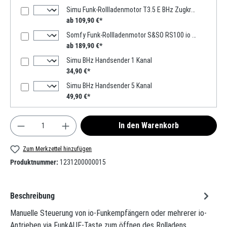
Simu Funk-Rollladenmotor T3.5 E BHz Zugkraft 4-13Nm SW40
ab 109,90 €*
Somfy Funk-Rollladenmotor S&SO RS100 io Zugkraft 20Nm / 38kg 17Upm SW60
ab 189,90 €*
Simu BHz Handsender 1 Kanal
34,90 €*
Simu BHz Handsender 5 Kanal
49,90 €*
Produkt Anzahl: Gib den gewünschten Wert ein oder
In den Warenkorb
Zum Merkzettel hinzufügen
Produktnummer:
1231200000015
Beschreibung
Manuelle Steuerung von io-Funkempfängern oder mehrerer io-
Antrieben via FunkAUF-Taste zum öffnen des Rolladens,