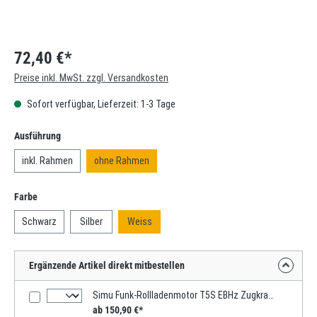
72,40 €*
Preise inkl. MwSt. zzgl. Versandkosten
Sofort verfügbar, Lieferzeit: 1-3 Tage
auswählen
Ausführung
inkl. Rahmen
ohne Rahmen
auswählen
Farbe
Schwarz
Silber
Weiss
Ergänzende Artikel direkt mitbestellen
Simu Funk-Rollladenmotor T5S EBHz Zugkraft 10-50Nm / 17-85kg SW60
ab 150,90 €*