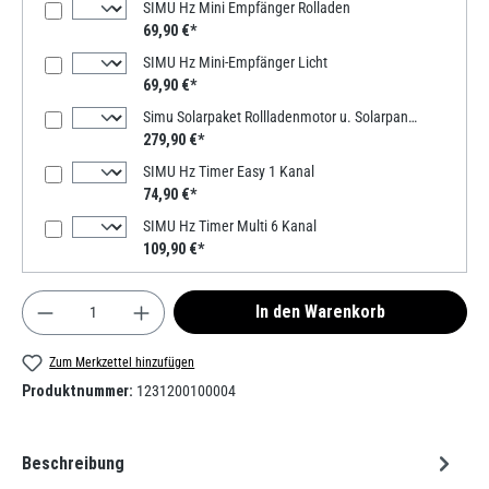
SIMU Hz Mini Empfänger Rolladen
69,90 €*
SIMU Hz Mini-Empfänger Licht
69,90 €*
Simu Solarpaket Rollladenmotor u. Solarpanel, Autosun 2, T3.5 E Hz DC Zugkraft 6Nm / 14kg SW40 Motortyp / Zugkraft: 06/18-40 40mm Welle - bis 14kg
279,90 €*
SIMU Hz Timer Easy 1 Kanal
74,90 €*
SIMU Hz Timer Multi 6 Kanal
109,90 €*
Produkt Anzahl: Gib den gewünschten Wert ein od
In den Warenkorb
Zum Merkzettel hinzufügen
Produktnummer:
1231200100004
Beschreibung