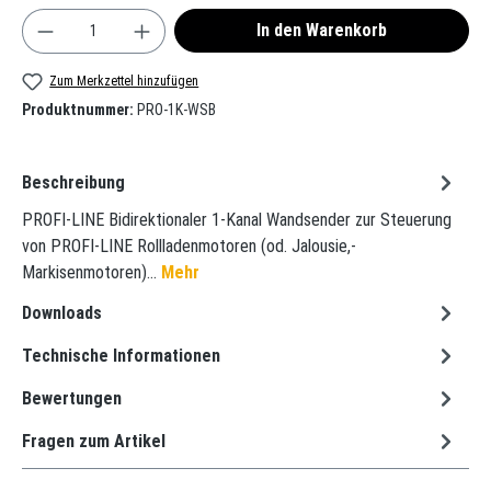
Produkt Anzahl: Gib den gewünschten Wert ein oder
In den Warenkorb
Zum Merkzettel hinzufügen
Produktnummer:
PRO-1K-WSB
Beschreibung
PROFI-LINE Bidirektionaler 1-Kanal Wandsender zur Steuerung
von PROFI-LINE Rollladenmotoren (od. Jalousie,-
Markisenmotoren)…
Mehr
Downloads
Technische Informationen
Bewertungen
Fragen zum Artikel