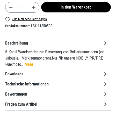
Produkt Anzahl: Gib den gewünschten Wert ein oder
In den Warenkorb
Zum Merkzettel hinzufügen
Produktnummer:
1231118505001
Beschreibung
5-Kanal Wandsender zur Steuerung von Rollladenmotoren (od.
Jalousie,- Markisenmotoren).Nur für unsere NOBILY PR/PRE
Funkmoto…
Mehr
Downloads
Technische Informationen
Bewertungen
Fragen zum Artikel