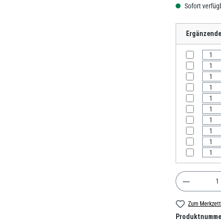
Sofort verfügb
Ergänzende 
Produkt A
Zum Merkzett
Produktnumme