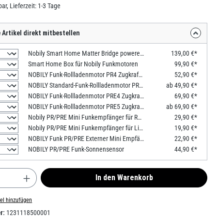
ar, Lieferzeit: 1-3 Tage
Artikel direkt mitbestellen
Nobily Smart Home Matter Bridge powered by mediola
139,00 €*
Smart Home Box für Nobily Funkmotoren
99,90 €*
NOBILY Funk-Rollladenmotor PR4 Zugkraft 13Nm / 36kg SW40 inkl. 1-Kanal-Handsender
52,90 €*
NOBILY Standard-Funk-Rollladenmotor PR5 Zugkraft 10-60Nm / 25-135kg SW60 inkl. 1-Kanal-Handsender
ab 49,90 €*
NOBILY Funk-Rollladenmotor PRE4 Zugkraft 13Nm / 36kg SW40 inkl. 1-Kanal-Handsender
69,90 €*
NOBILY Funk-Rollladenmotor PRE5 Zugkraft 10-50Nm / 25-115kg SW60 inkl. 1-Kanal-Handsender
ab 69,90 €*
Nobily PR/PRE Mini Funkempfänger für Rolladen
29,90 €*
Nobily PR/PRE Mini Funkempfänger für Licht
19,90 €*
NOBILY Funk PR/PRE Externer Mini Empfänger
22,90 €*
NOBILY PR/PRE Funk-Sonnensensor
44,90 €*
nzahl: Gib den gewünschten Wert ein oder benu
In den Warenkorb
el hinzufügen
r:
1231118500001