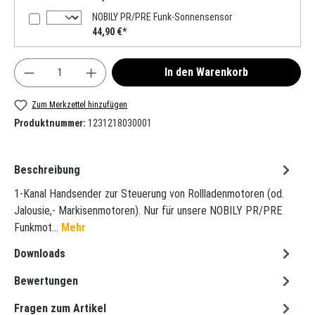
NOBILY PR/PRE Funk-Sonnensensor
44,90 €*
Produkt Anzahl: Gib den gewünschten Wert ein oder
In den Warenkorb
Zum Merkzettel hinzufügen
Produktnummer:
1231218030001
Beschreibung
1-Kanal Handsender zur Steuerung von Rollladenmotoren (od.
Jalousie,- Markisenmotoren). Nur für unsere NOBILY PR/PRE
Funkmot…
Mehr
Downloads
Bewertungen
Fragen zum Artikel