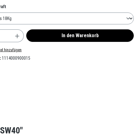
auswählen
raft
nzahl: Gib den gewünschten Wert ein oder benu
In den Warenkorb
el hinzufügen
:
1114000900015
 SW40"