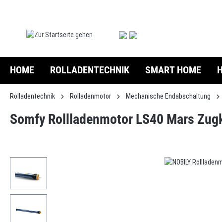
springen
Zur Hauptnavigation springen
HOME
ROLLADENTECHNIK
SMART HOME
Rolladentechnik
Rolladenmotor
Mechanische Endabschaltung
Somfy Rollladenmotor LS40 Mars Zug
Bildergalerie überspringen