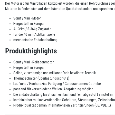
Der Motor ist für Minirolläden konzipiert worden, die einen Rohrdurchmesse
Motoren befinden sich auf dem hächsten Qualitätsstandard und sprechen d
Somfy Mini - Motor
Hergestellt in Europa
4-13Nm / 8-36kg Zugkraft
für die 40 mm Achtkantwelle
mechanische Endabschaltung
Produkthighlights
Somfy Mini - Rolladenmotor
Hergestellt in Europa
Solide, zuverlässige und millionenfach bewährte Technik
Thermoschalter (Überlastungsschutz)
Laufruhe / Hochpräzise Fertigung / Geräuscharmes Getriebe
passend für verschiedene Wellen, Adaptierung möglich
Die Endabschaltung lässt sich einfach und fein abgestuft einstellen
kombinierbar mit konventionellen Schaltern, Steuerungen, Zeitschalt
Produktqualität gemäß internationalen Zertifizierungen (CE, VDE ...)