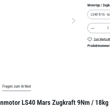
Motortyp / Zugk
Produkt A
Zum Merkzett
Produktnummer
Fragen zum Artikel
enmotor LS40 Mars Zugkraft 9Nm / 18kg