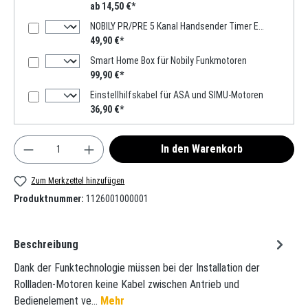
ab 14,50 €*
NOBILY PR/PRE 5 Kanal Handsender Timer Exquisit
49,90 €*
Smart Home Box für Nobily Funkmotoren
99,90 €*
Einstellhilfskabel für ASA und SIMU-Motoren
36,90 €*
Produkt Anzahl: Gib den gewünschten Wert ein oder
In den Warenkorb
Zum Merkzettel hinzufügen
Produktnummer:
1126001000001
Beschreibung
Dank der Funktechnologie müssen bei der Installation der
Rollladen-Motoren keine Kabel zwischen Antrieb und
Bedienelement ve…
Mehr