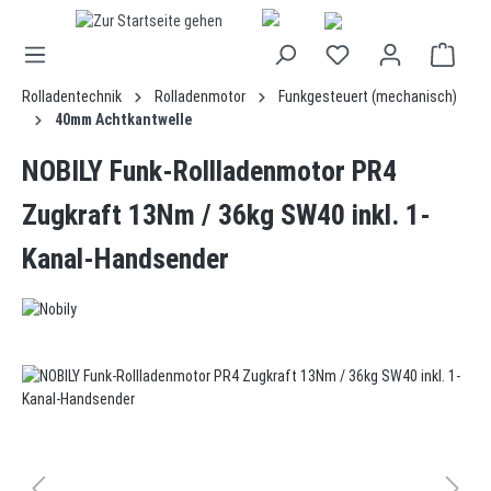
alt springen
Rolladentechnik
Rolladenmotor
Funkgesteuert (mechanisch)
40mm Achtkantwelle
NOBILY Funk-Rollladenmotor PR4
Zugkraft 13Nm / 36kg SW40 inkl. 1-
Kanal-Handsender
Bildergalerie überspringen