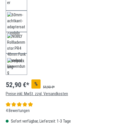
%
52,90 €*
59,90 €*
Preise inkl. MwSt. zzgl. Versandkosten
Durchschnittliche Bewertung von 5 von 5 Sternen
4 Bewertungen
Sofort verfügbar, Lieferzeit: 1-3 Tage