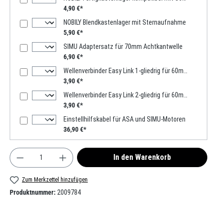
4,90 €*
NOBILY Blendkastenlager mit Sternaufnahme
5,90 €*
SIMU Adaptersatz für 70mm Achtkantwelle
6,90 €*
Wellenverbinder Easy Link 1-gliedrig für 60mm Achtkantwelle
3,90 €*
Wellenverbinder Easy Link 2-gliedrig für 60mm Achtkantwelle
3,90 €*
Einstellhilfskabel für ASA und SIMU-Motoren
36,90 €*
Produkt Anzahl: Gib den gewünschten Wert ein oder
In den Warenkorb
Zum Merkzettel hinzufügen
Produktnummer:
2009784