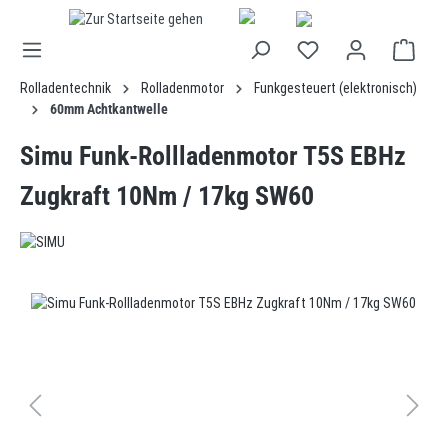
alt springen
Rolladentechnik
Rolladenmotor
Funkgesteuert (elektronisch)
60mm Achtkantwelle
Simu Funk-Rollladenmotor T5S EBHz
Zugkraft 10Nm / 17kg SW60
Bildergalerie überspringen