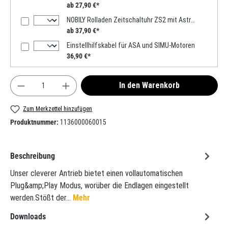
ab 27,90 €*
NOBILY Rolladen Zeitschaltuhr ZS2 mit Astro-Funktion
ab 37,90 €*
Einstellhilfskabel für ASA und SIMU-Motoren
36,90 €*
Produkt Anzahl: Gib den gewünschten Wert ein oder
In den Warenkorb
Zum Merkzettel hinzufügen
Produktnummer:
1136000060015
Beschreibung
Unser cleverer Antrieb bietet einen vollautomatischen
Plug&amp;Play Modus, worüber die Endlagen eingestellt
werden.Stößt der…
Mehr
Downloads