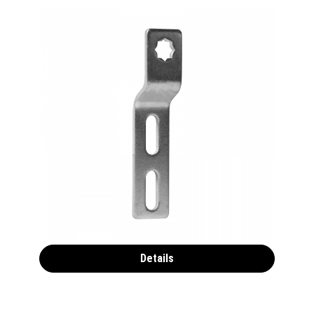
Fertigkastenlager m. Sternaufnahme
3,90 €*
Details