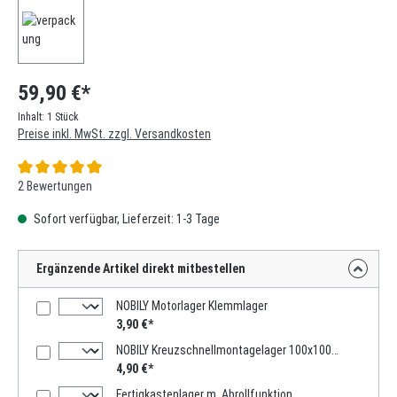
59,90 €*
Inhalt:
1 Stück
Preise inkl. MwSt. zzgl. Versandkosten
Durchschnittliche Bewertung von 5 von 5 Sternen
2 Bewertungen
Sofort verfügbar, Lieferzeit: 1-3 Tage
Ergänzende Artikel direkt mitbestellen
NOBILY Motorlager Klemmlager
3,90 €*
NOBILY Kreuzschnellmontagelager 100x100mm
4,90 €*
Fertigkastenlager m. Abrollfunktion