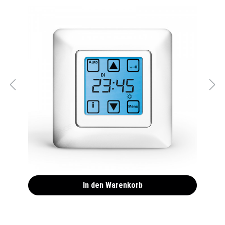
Rolladen Zeitschaltuhr Quattro S 50 ultraweiß
94,90 €*
In den Warenkorb