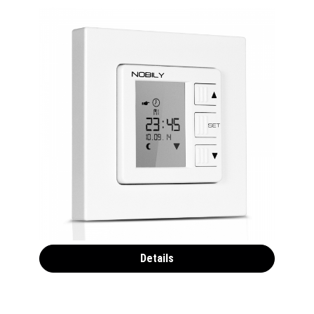
NOBILY Rolladen Zeitschaltuhr ZS1
27,90 €*
32,90 €*
Details