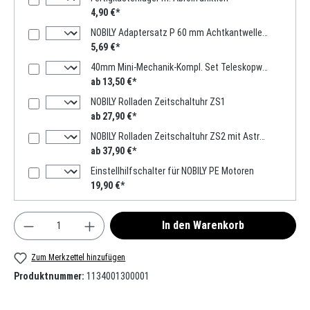
4,90 €*
NOBILY Adaptersatz P 60 mm Achtkantwelle, Mini-Motor
5,69 €*
40mm Mini-Mechanik-Kompl. Set Teleskopwelle 1000mm -2000mm
ab 13,50 €*
NOBILY Rolladen Zeitschaltuhr ZS1
ab 27,90 €*
NOBILY Rolladen Zeitschaltuhr ZS2 mit Astro-Funktion
ab 37,90 €*
Einstellhilfschalter für NOBILY PE Motoren
19,90 €*
Produkt Anzahl: Gib den gewünschten Wert ein oder
In den Warenkorb
Zum Merkzettel hinzufügen
Produktnummer:
1134001300001