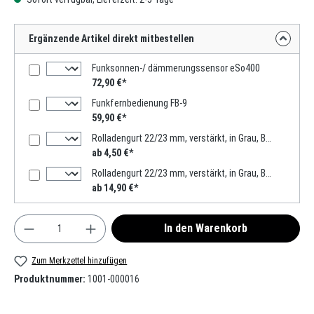
Ergänzende Artikel direkt mitbestellen
Funksonnen-/ dämmerungssensor eSo400
72,90 €*
Funkfernbedienung FB-9
59,90 €*
Rolladengurt 22/23 mm, verstärkt, in Grau, Beige, Weiß 6m, Verstärkte-Ausführung MADE IN GERMANY
ab 4,50 €*
Rolladengurt 22/23 mm, verstärkt, in Grau, Beige, 50m, Verstärkte-Ausführung MADE IN GERMANY
ab 14,90 €*
Produkt Anzahl: Gib den gewünschten Wert ein oder
In den Warenkorb
Zum Merkzettel hinzufügen
Produktnummer:
1001-000016