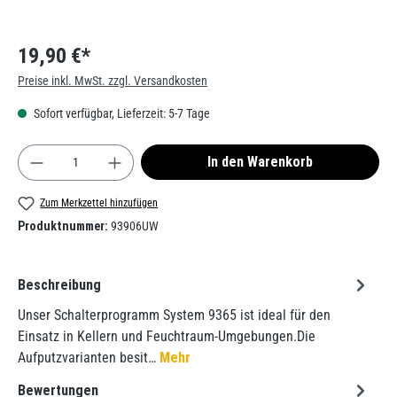
19,90 €*
Preise inkl. MwSt. zzgl. Versandkosten
Sofort verfügbar, Lieferzeit: 5-7 Tage
Produkt Anzahl: Gib den gewünschten Wert ein od
In den Warenkorb
Zum Merkzettel hinzufügen
Produktnummer:
93906UW
Beschreibung
Unser Schalterprogramm System 9365 ist ideal für den
Einsatz in Kellern und Feuchtraum-Umgebungen.Die
Aufputzvarianten besit…
Mehr
Bewertungen