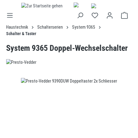
alt springen
Haustechnik
Schalterserien
System 9365
Schalter & Taster
System 9365 Doppel-Wechselschalter
Bildergalerie überspringen