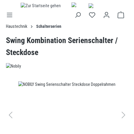
alt springen
Haustechnik
Schalterserien
Swing Kombination Serienschalter /
Steckdose
Bildergalerie überspringen