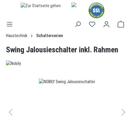
alt springen
Haustechnik
Schalterserien
Swing Jalousieschalter inkl. Rahmen
Bildergalerie überspringen