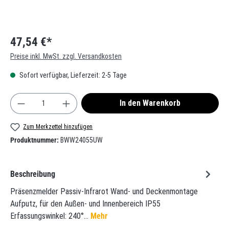
47,54 €*
Preise inkl. MwSt. zzgl. Versandkosten
Sofort verfügbar, Lieferzeit: 2-5 Tage
Produkt Anzahl: Gib den gewünschten Wert ein oder
In den Warenkorb
Zum Merkzettel hinzufügen
Produktnummer:
BWW24055UW
Beschreibung
Präsenzmelder Passiv-Infrarot Wand- und Deckenmontage
Aufputz, für den Außen- und Innenbereich IP55
Erfassungswinkel: 240°…
Mehr