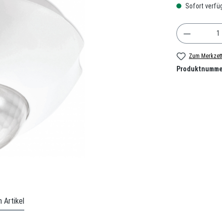
Sofort verfüg
Produkt A
Zum Merkzett
Produktnumme
 Artikel