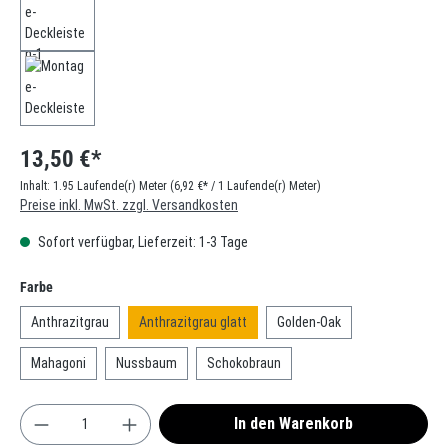
13,50 €*
Inhalt:
1.95 Laufende(r) Meter
(6,92 €* / 1 Laufende(r) Meter)
Preise inkl. MwSt. zzgl. Versandkosten
Sofort verfügbar, Lieferzeit: 1-3 Tage
auswählen
Farbe
Anthrazitgrau
Anthrazitgrau glatt
Golden-Oak
Mahagoni
Nussbaum
Schokobraun
Produkt Anzahl: Gib den gewünschten Wert ein oder
In den Warenkorb