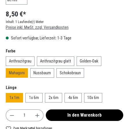
8,50 €*
Inhalt:
1 Laufende(r) Meter
Preise inkl. MwSt. zzgl. Versandkosten
Sofort verfügbar, Lieferzeit: 1-3 Tage
auswählen
Farbe
Anthrazitgrau
Anthrazitgrau glatt
Golden-Oak
Mahagoni
Nussbaum
Schokobraun
auswählen
Länge
1x 1m
1x 6m
2x 6m
4x 6m
10x 6m
Produkt Anzahl: Gib den gewünschten Wert ein oder
In den Warenkorb
Zum Merkzettel hinzufügen