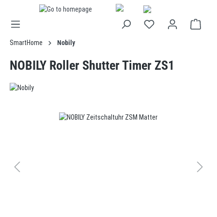
in content
SmartHome
Nobily
NOBILY Roller Shutter Timer ZS1
Skip image gallery