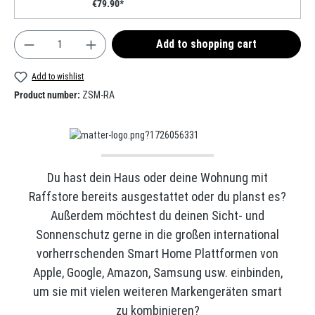
€79.90*
Product Quantity: Enter the desired amount or use t
Add to shopping cart
Add to wishlist
Product number:
ZSM-RA
Du hast dein Haus oder deine Wohnung mit
Raffstore bereits ausgestattet oder du planst es?
Außerdem möchtest du deinen Sicht- und
Sonnenschutz gerne in die großen international
vorherrschenden Smart Home Plattformen von
Apple, Google, Amazon, Samsung usw. einbinden,
um sie mit vielen weiteren Markengeräten smart
zu kombinieren?